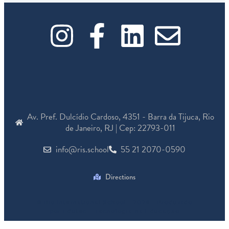
I
F
L
E
n
a
i
n
s
c
n
v
t
e
k
e
Av. Pref. Dulcídio Cardoso, 4351 - Barra da Tijuca, Rio
a
b
e
l
de Janeiro, RJ | Cep: 22793-011
info@ris.school
55 21 2070-0590
g
o
d
o
r
o
i
p
Directions
a
k
n
e
© Rio International School - 2026 - Produzido
por Edutec – Tecnologia na Educação