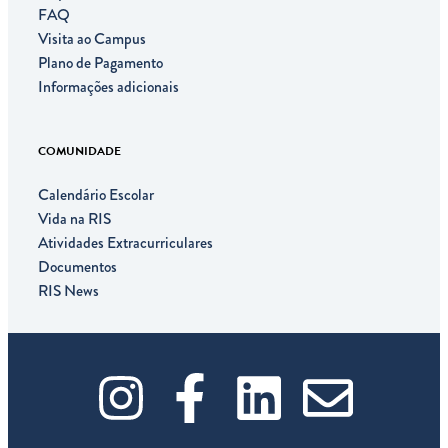
FAQ
Visita ao Campus
Plano de Pagamento
Informações adicionais
COMUNIDADE
Calendário Escolar
Vida na RIS
Atividades Extracurriculares
Documentos
RIS News
I
F
L
E
n
a
i
n