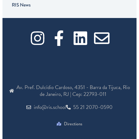
RIS News
I
F
L
E
n
a
i
n
s
c
n
v
t
e
k
e
Av. Pref. Dulcídio Cardoso, 4351 - Barra da Tijuca, Rio
a
b
e
l
de Janeiro, RJ | Cep: 22793-011
info@ris.school
55 21 2070-0590
g
o
d
o
r
o
i
p
Directions