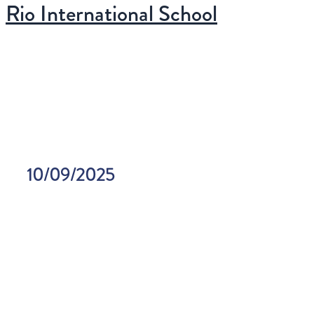
Menu
Rio International School
Ir
principal
para
o
conteúdo
10/09/2025